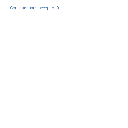
Aller au contenu principal
Continuer sans accepter
Nos solutions
Découvrir +
Plus de résultats
Tous les sites
Sites pays
Groupe SOCOTEC
Allemagne
Belgique
Espagne