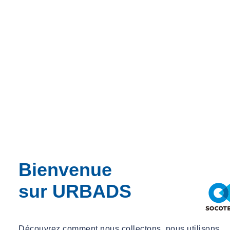
consommation d'espaces de la collectivité concernée, y compris
l'hectare de garantie communale prévu par la loi.
Si la commune est couverte par un plan local d'urbanisme, ce
document analyse la capacité de densification et de mutation de
l'ensemble des espaces bâtis (article L. 151-4 du code de
l'urbanisme).
Il n'y a pas d'obligation à ce qu'un schéma de cohérence territoriale
identifie des dents creuses pour qu'un espace résiduel au sein de
l'enveloppe urbaine soit considéré comme tel.
Au-delà des questions de comptabilisation dans les bilans de
consommation d'espaces, la densification des dents creuses au sein
Bienvenue
de l'enveloppe urbaine est un des leviers pour la sobriété foncière et
la revitalisation des coeurs de villes et de bourgs
[…] »
sur URBADS
Abonnez-vous pour lire la suite
Déjà abonné ?
Connectez-vous
Découvrez comment nous collectons, nous utilisons,