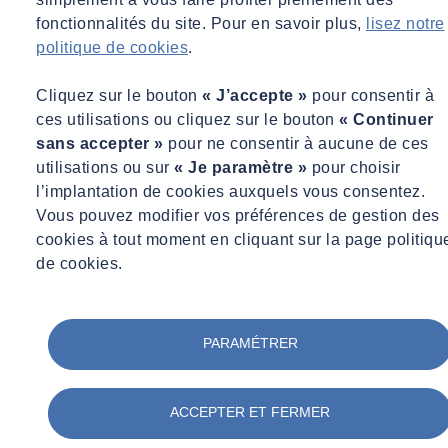
fonctionnalités du site. Pour en savoir plus,
lisez notre
Veille et accompagnement juridique
politique de cookies
.
Nos juristes spécialisés en urbanisme vous proposent une
Cliquez sur le bouton
« J’accepte »
pour consentir à
information hebdomadaire, sur notre site internet et un
ces utilisations ou cliquez sur le bouton
« Continuer
accompagnement détaillé.
sans accepter »
pour ne consentir à aucune de ces
Découvrez notre offre
utilisations ou sur
« Je paramètre »
pour choisir
l’implantation de cookies auxquels vous consentez.
Lire +
Réduire
Vous pouvez modifier vos préférences de gestion des
cookies à tout moment en cliquant sur la page politiqu
01
/
05
de cookies.
PARAMÉTRER
ACCEPTER ET FERMER