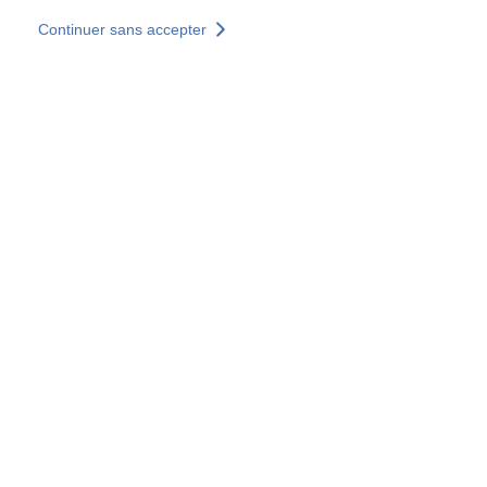
Aller au contenu principal
Continuer sans accepter
Nos solutions
Découvrir +
Plus de résultats
Tous les sites
Sites pays
Groupe SOCOTEC
Allemagne
Belgique
Espagne