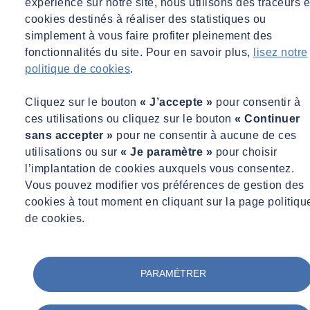
expérience sur notre site, nous utilisons des traceurs e
cookies destinés à réaliser des statistiques ou
Il s’agit notamment ici de nommer un référent en matière de
simplement à vous faire profiter pleinement des
transition énergétique et environnementale au sein de chaque
fonctionnalités du site. Pour en savoir plus,
lisez notre
DRAC, et de prendre en compte les spécificités du bâti patrimonial
politique de cookies
.
ancien pour l’élaboration du DPE.
Cliquez sur le bouton
« J’accepte »
pour consentir à
Abonnez-vous pour lire la suite
ces utilisations ou cliquez sur le bouton
« Continuer
sans accepter »
pour ne consentir à aucune de ces
Déjà abonné ?
Connectez-vous
utilisations ou sur
« Je paramètre »
pour choisir
Démarrer un essai gratuit
l’implantation de cookies auxquels vous consentez.
Vous pouvez modifier vos préférences de gestion des
cookies à tout moment en cliquant sur la page politiqu
de cookies.
PARAMÉTRER