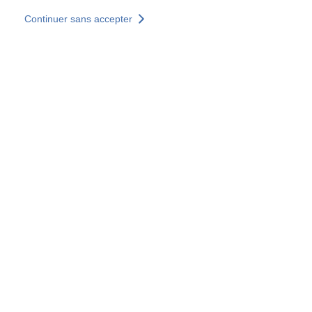
Aller au contenu principal
Continuer sans accepter
Nos solutions
Découvrir +
Plus de résultats
Tous les sites
Sites pays
Groupe SOCOTEC
Allemagne
Belgique
Espagne