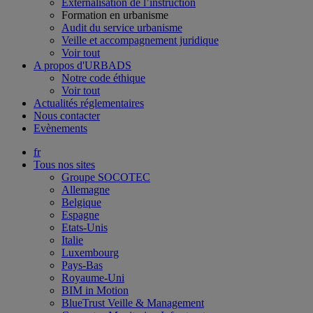
Externalisation de l’instruction
Formation en urbanisme
Audit du service urbanisme
Veille et accompagnement juridique
Voir tout
A propos d'URBADS
Notre code éthique
Voir tout
Actualités réglementaires
Nous contacter
Evènements
fr
Tous nos sites
Groupe SOCOTEC
Allemagne
Belgique
Espagne
Etats-Unis
Italie
Luxembourg
Pays-Bas
Royaume-Uni
BIM in Motion
BlueTrust Veille & Management