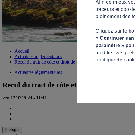
Afin de mieux vou
traceurs et cooki
pleinement des fo
Cliquez sur le b
« Continuer san
paramètre »
pour
Accueil
modifier vos préf
Actualités réglementaires
politique de cook
Recul du trait de côte et droit de préemption
Actualités réglementaires
Recul du trait de côte et droit de préempti
ven 12/07/2024 - 11:41
Partager