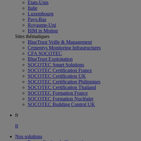
Etats-Unis
Italie
Luxembourg
Pays-Bas
Royaume-Uni
BIM in Motion
Sites thématiques
BlueTrust Veille & Management
Cementys Monitoring Infrastructures
CFA SOCOTEC
BlueTrust Exploitation
SOCOTEC Smart Solutions
SOCOTEC Certification France
SOCOTEC Certification UK
SOCOTEC Certification Philippines
SOCOTEC Certification Thailand
SOCOTEC Formation France
SOCOTEC Formation Nucléaire
SOCOTEC Building Control UK
fr
fr
Nos solutions