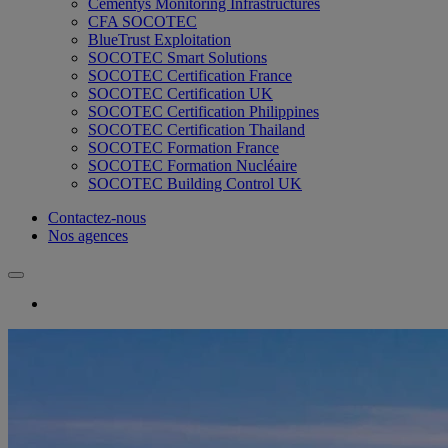
Cementys Monitoring Infrastructures
CFA SOCOTEC
BlueTrust Exploitation
SOCOTEC Smart Solutions
SOCOTEC Certification France
SOCOTEC Certification UK
SOCOTEC Certification Philippines
SOCOTEC Certification Thailand
SOCOTEC Formation France
SOCOTEC Formation Nucléaire
SOCOTEC Building Control UK
Contactez-nous
Nos agences