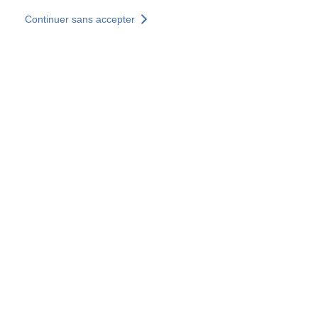
Aller au contenu principal
Continuer sans accepter
Nos solutions
Découvrir +
Plus de résultats
Tous les sites
Sites pays
Groupe SOCOTEC
Allemagne
Belgique
Espagne