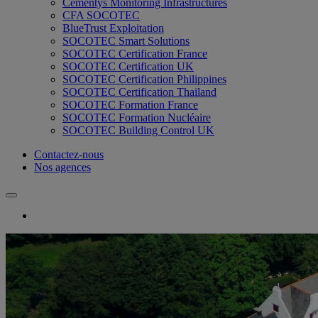
Cementys Monitoring Infrastructures
CFA SOCOTEC
BlueTrust Exploitation
SOCOTEC Smart Solutions
SOCOTEC Certification France
SOCOTEC Certification UK
SOCOTEC Certification Philippines
SOCOTEC Certification Thailand
SOCOTEC Formation France
SOCOTEC Formation Nucléaire
SOCOTEC Building Control UK
Contactez-nous
Nos agences