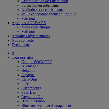
Externalisation de l’instruction
Formation en urbanisme
Audit du service urbanisme
Veille et accompagnement juridique
Voir tout
A propos d'URBADS
Notre code éthique
Voir tout
Actualités réglementaires
Nous contacter
Evènements
fr
Tous nos sites
Groupe SOCOTEC
Allemagne
Belgique
Espagne
Etats-Unis
Italie
Luxembourg
Pays-Bas
Royaume-Uni
BIM in Motion
BlueTrust Veille & Management