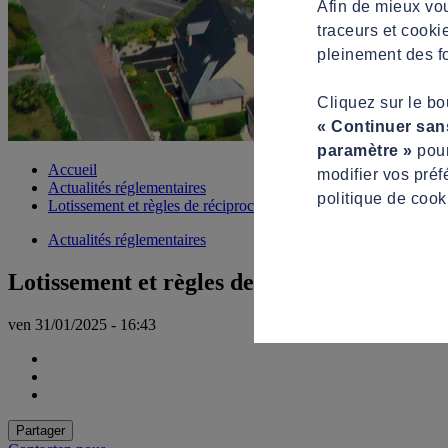
Afin de mieux vou
traceurs et cooki
pleinement des fo
Cliquez sur le b
« Continuer san
paramètre »
pour
Accueil
modifier vos préf
Actualités réglementaires
politique de cook
Lotissement et règles de réciprocité : quelles obligations ?
Actualités réglementaires
Lotissement et règles de réciprocité : quell
ven 31/01/2025 - 16:43
Partager