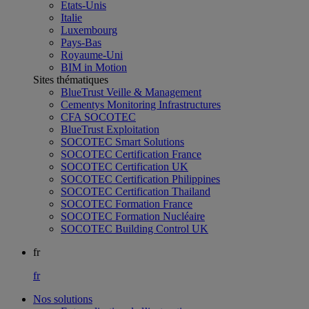
Etats-Unis
Italie
Luxembourg
Pays-Bas
Royaume-Uni
BIM in Motion
Sites thématiques
BlueTrust Veille & Management
Cementys Monitoring Infrastructures
CFA SOCOTEC
BlueTrust Exploitation
SOCOTEC Smart Solutions
SOCOTEC Certification France
SOCOTEC Certification UK
SOCOTEC Certification Philippines
SOCOTEC Certification Thailand
SOCOTEC Formation France
SOCOTEC Formation Nucléaire
SOCOTEC Building Control UK
fr
fr
Nos solutions