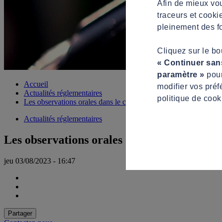
Afin de mieux vou
traceurs et cooki
pleinement des fo
Cliquez sur le b
« Continuer san
paramètre »
pour
Accueil
modifier vos préf
Actualités réglementaires
politique de cook
Les observations orales dans le cadre d’une procédure contradic
Actualités réglementaires
Les observations orales dans le cadre d’un
jeu 03/08/2023 - 16:47
Partager