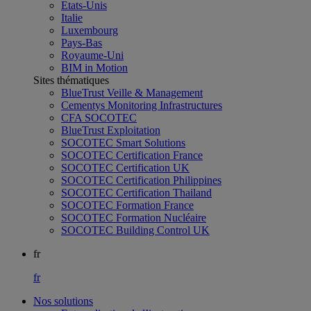
Etats-Unis
Italie
Luxembourg
Pays-Bas
Royaume-Uni
BIM in Motion
Sites thématiques
BlueTrust Veille & Management
Cementys Monitoring Infrastructures
CFA SOCOTEC
BlueTrust Exploitation
SOCOTEC Smart Solutions
SOCOTEC Certification France
SOCOTEC Certification UK
SOCOTEC Certification Philippines
SOCOTEC Certification Thailand
SOCOTEC Formation France
SOCOTEC Formation Nucléaire
SOCOTEC Building Control UK
fr
fr
Nos solutions