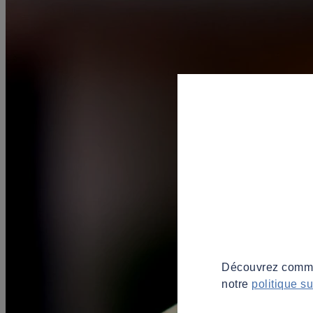
Découvrez commen
notre
politique s