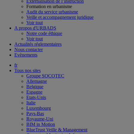
Externalisation de l’instruction
Formation en urbanisme
Audit du service urbanisme
Veille et accompagnement juridique
Voir tout
A propos d'URBADS
Notre code éthique
Voir tout
Actualités réglementaires
Nous contacter
Evènements
fr
Tous nos sites
Groupe SOCOTEC
Allemagne
Belgique
Espagne
Etats-Unis
Italie
Luxembourg
Pays-Bas
Royaume-Uni
BIM in Motion
BlueTrust Veille & Management