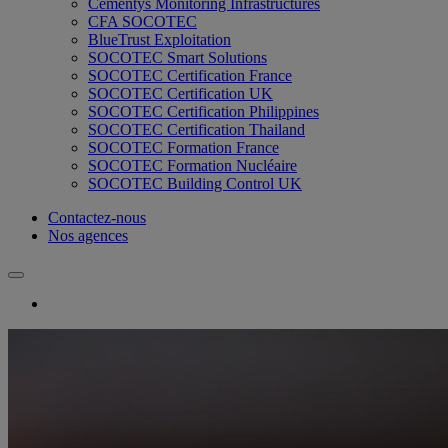
Cementys Monitoring Infrastructures
CFA SOCOTEC
BlueTrust Exploitation
SOCOTEC Smart Solutions
SOCOTEC Certification France
SOCOTEC Certification UK
SOCOTEC Certification Philippines
SOCOTEC Certification Thailand
SOCOTEC Formation France
SOCOTEC Formation Nucléaire
SOCOTEC Building Control UK
Contactez-nous
Nos agences