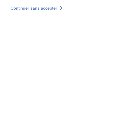
Aller au contenu principal
Continuer sans accepter
Nos solutions
Découvrir +
Plus de résultats
Tous les sites
Sites pays
Groupe SOCOTEC
Allemagne
Belgique
Espagne