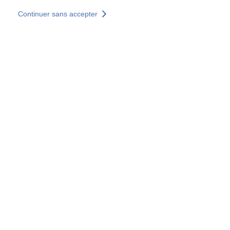
Aller au contenu principal
Continuer sans accepter
Nos solutions
Découvrir +
Plus de résultats
Tous les sites
Sites pays
Groupe SOCOTEC
Allemagne
Belgique
Espagne