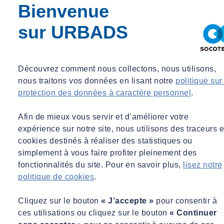
inesthétiques, comme le barbelé, ou imposer des distances
Bienvenue
minimales entre la clôture et le bord de la voie communale, pour des
raisons de sécurité ou d'intégration paysagère.
sur URBADS
Dès lors, l'installation d'une clôture, notamment constituée de
grillage barbelé, en bordure d'une voie communale par un
Découvrez comment nous collectons, nous utilisons,
propriétaire riverain, doit respecter les servitudes de passage, les
nous traitons vos données en lisant notre
politique sur
règles locales d'urbanisme, ne pas empiéter sur le domaine public,
et ne pas compromettre la sécurité des usagers de la voie. »
protection des données à caractère personnel
.
Abonnez-vous pour lire la suite
Afin de mieux vous servir et d’améliorer votre
expérience sur notre site, nous utilisons des traceurs e
Déjà abonné ?
Connectez-vous
cookies destinés à réaliser des statistiques ou
Démarrer un essai gratuit
simplement à vous faire profiter pleinement des
fonctionnalités du site. Pour en savoir plus,
lisez notre
politique de cookies
.
Cliquez sur le bouton
« J’accepte »
pour consentir à
ces utilisations ou cliquez sur le bouton
« Continuer