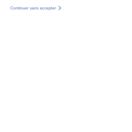
Aller au contenu principal
Continuer sans accepter
Nos solutions
Découvrir +
Plus de résultats
Tous les sites
Sites pays
Groupe SOCOTEC
Allemagne
Belgique
Espagne