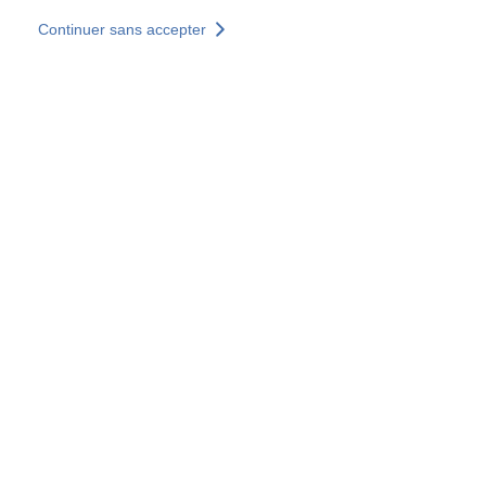
Aller au contenu principal
Continuer sans accepter
Nos solutions
Découvrir +
Plus de résultats
Tous les sites
Sites pays
Groupe SOCOTEC
Allemagne
Belgique
Espagne