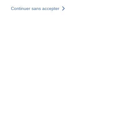
Aller au contenu principal
Continuer sans accepter
Nos solutions
Découvrir +
Plus de résultats
Tous les sites
Sites pays
Groupe SOCOTEC
Allemagne
Belgique
Espagne