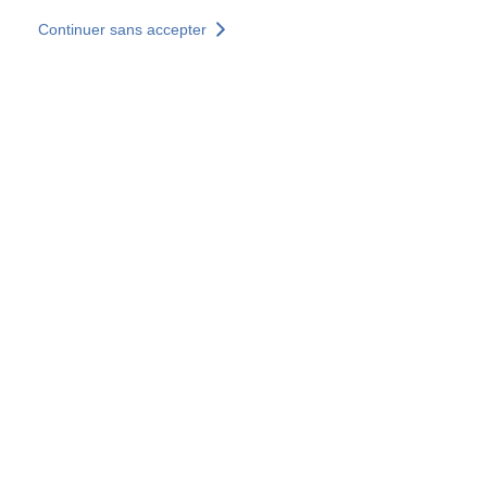
Aller au contenu principal
Continuer sans accepter
Nos solutions
Découvrir +
Plus de résultats
Tous les sites
Sites pays
Groupe SOCOTEC
Allemagne
Belgique
Espagne