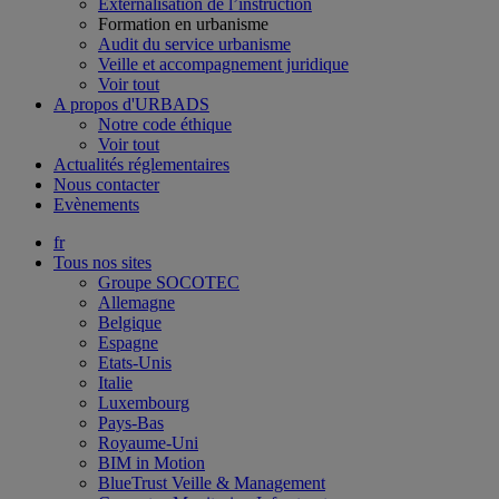
Externalisation de l’instruction
Formation en urbanisme
Audit du service urbanisme
Veille et accompagnement juridique
Voir tout
A propos d'URBADS
Notre code éthique
Voir tout
Actualités réglementaires
Nous contacter
Evènements
fr
Tous nos sites
Groupe SOCOTEC
Allemagne
Belgique
Espagne
Etats-Unis
Italie
Luxembourg
Pays-Bas
Royaume-Uni
BIM in Motion
BlueTrust Veille & Management