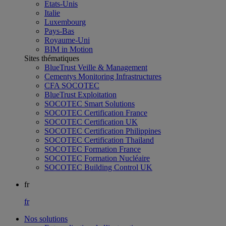
Etats-Unis
Italie
Luxembourg
Pays-Bas
Royaume-Uni
BIM in Motion
Sites thématiques
BlueTrust Veille & Management
Cementys Monitoring Infrastructures
CFA SOCOTEC
BlueTrust Exploitation
SOCOTEC Smart Solutions
SOCOTEC Certification France
SOCOTEC Certification UK
SOCOTEC Certification Philippines
SOCOTEC Certification Thailand
SOCOTEC Formation France
SOCOTEC Formation Nucléaire
SOCOTEC Building Control UK
fr
fr
Nos solutions