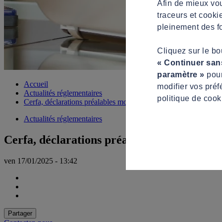
Afin de mieux vou
traceurs et cooki
pleinement des fo
Cliquez sur le b
« Continuer san
paramètre »
pour
Accueil
modifier vos préf
Actualités réglementaires
politique de cook
Cerfa, déclarations préalables modificatives, permis d’aménager
Actualités réglementaires
Cerfa, déclarations préalables modificativ
ven 17/01/2025 - 13:42
Partager