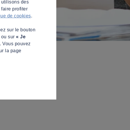
 utilisons des
aire profiter
ique de cookies
.
uez sur le bouton
s ou sur
« Je
z. Vous pouvez
ur la page
!