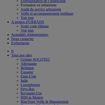
Externalisation de l’instruction
Formation en urbanisme
Audit du service urbanisme
Veille et accompagnement juridique
Voir tout
A propos d'URBADS
Notre code éthique
Voir tout
Actualités réglementaires
Nous contacter
Evènements
fr
Tous nos sites
Groupe SOCOTEC
Allemagne
Belgique
Espagne
Etats-Unis
Italie
Luxembourg
Pays-Bas
Royaume-Uni
BIM in Motion
BlueTrust Veille & Management