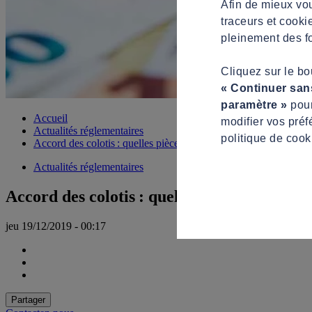
Afin de mieux vou
traceurs et cooki
pleinement des fo
Cliquez sur le b
« Continuer san
paramètre »
pour
Accueil
modifier vos préf
Actualités réglementaires
politique de cook
Accord des colotis : quelles pièces exiger ?
Actualités réglementaires
Accord des colotis : quelles pièces exiger ?
jeu 19/12/2019 - 00:17
Partager