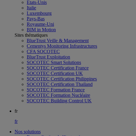
Etats-Unis
Italie
Luxembourg
Pays-Bas
Royaume-Uni
BIM in Motion
Sites thématiques
BlueTrust Veille & Management
Cementys Monitoring Infrastructures
CFA SOCOTEC
BlueTrust Exploitation
SOCOTEC Smart Solutions
SOCOTEC Certification France
SOCOTEC Certification UK
SOCOTEC Certification Philippines
SOCOTEC Certification Thailand
SOCOTEC Formation France
SOCOTEC Formation Nucléaire
SOCOTEC Building Control UK
fr
fr
Nos solutions