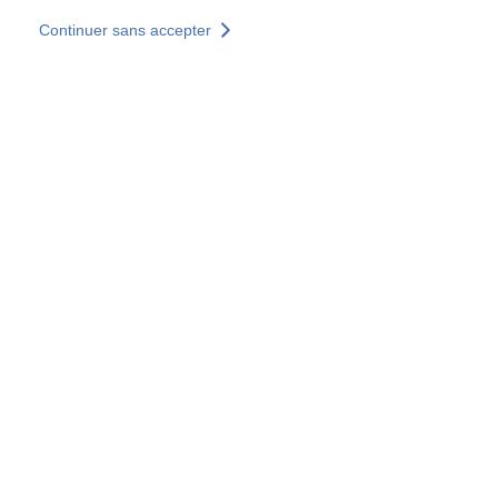
Aller au contenu principal
Continuer sans accepter
Nos solutions
Découvrir +
Plus de résultats
Tous les sites
Sites pays
Groupe SOCOTEC
Allemagne
Belgique
Espagne