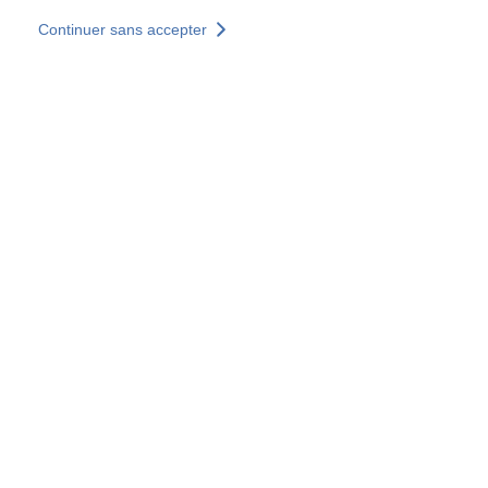
Aller au contenu principal
Continuer sans accepter
Nos solutions
Découvrir +
Plus de résultats
Tous les sites
Sites pays
Groupe SOCOTEC
Allemagne
Belgique
Espagne