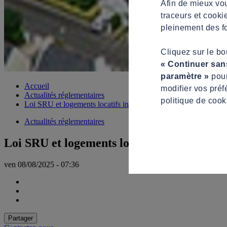
Afin de mieux vou
traceurs et cooki
pleinement des fo
Cliquez sur le b
« Continuer san
paramètre »
pour
Accueil
modifier vos préf
Actualités réglementaires
politique de cook
Loi SRU et logements locatifs intermédiaires
Actualités réglementaires
Loi SRU et logements locatifs intermédiair
ven 08/08/2025 - 07:36
Partager