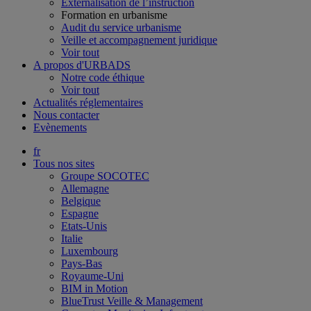
Externalisation de l’instruction
Formation en urbanisme
Audit du service urbanisme
Veille et accompagnement juridique
Voir tout
A propos d'URBADS
Notre code éthique
Voir tout
Actualités réglementaires
Nous contacter
Evènements
fr
Tous nos sites
Groupe SOCOTEC
Allemagne
Belgique
Espagne
Etats-Unis
Italie
Luxembourg
Pays-Bas
Royaume-Uni
BIM in Motion
BlueTrust Veille & Management