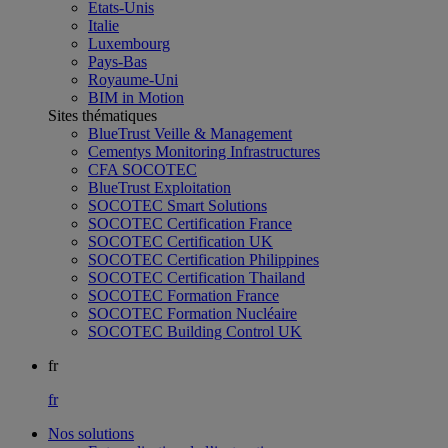
Etats-Unis
Italie
Luxembourg
Pays-Bas
Royaume-Uni
BIM in Motion
Sites thématiques
BlueTrust Veille & Management
Cementys Monitoring Infrastructures
CFA SOCOTEC
BlueTrust Exploitation
SOCOTEC Smart Solutions
SOCOTEC Certification France
SOCOTEC Certification UK
SOCOTEC Certification Philippines
SOCOTEC Certification Thailand
SOCOTEC Formation France
SOCOTEC Formation Nucléaire
SOCOTEC Building Control UK
fr
fr
Nos solutions