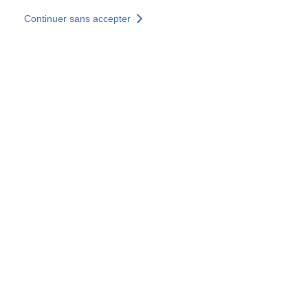
Aller au contenu principal
Continuer sans accepter
Nos solutions
Découvrir +
Plus de résultats
Tous les sites
Sites pays
Groupe SOCOTEC
Allemagne
Belgique
Espagne