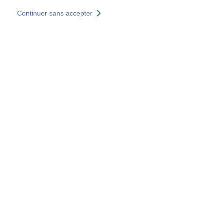
Aller au contenu principal
Continuer sans accepter
Nos solutions
Découvrir +
Plus de résultats
Tous les sites
Sites pays
Groupe SOCOTEC
Allemagne
Belgique
Espagne