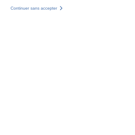
Aller au contenu principal
Continuer sans accepter
Nos solutions
Découvrir +
Plus de résultats
Tous les sites
Sites pays
Groupe SOCOTEC
Allemagne
Belgique
Espagne