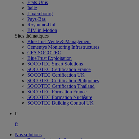
Etats-Unis
Italie
Luxembourg
Pays-Bas
Royaume-Uni
BIM in Motion
Sites thématiques
BlueTrust Veille & Management
Cementys Monitoring Infrastructures
CFA SOCOTEC
BlueTrust Exploitation
SOCOTEC Smart Solutions
SOCOTEC Certification France
SOCOTEC Certification UK
SOCOTEC Certification Philippines
SOCOTEC Certification Thailand
SOCOTEC Formation France
SOCOTEC Formation Nucléaire
SOCOTEC Building Control UK
fr
fr
Nos solutions