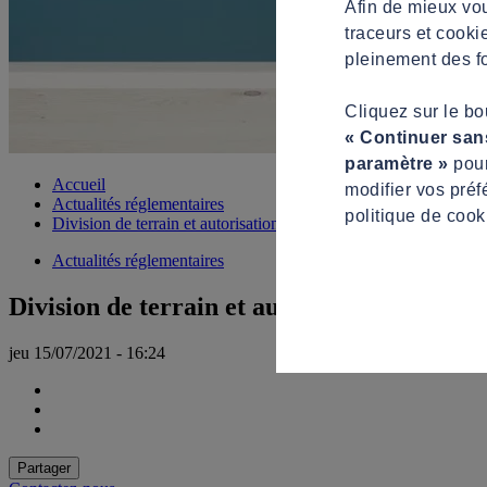
Afin de mieux vou
traceurs et cooki
pleinement des fo
Cliquez sur le b
« Continuer san
paramètre »
pour
Accueil
modifier vos préf
Actualités réglementaires
politique de cook
Division de terrain et autorisation de construire : une question 
Actualités réglementaires
Division de terrain et autorisation de cons
jeu 15/07/2021 - 16:24
Partager