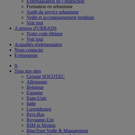
Externalisation de l’instruction
Formation en urbanisme
Audit du service urbanisme
Veille et accompagnement juridique
Voir tout
A propos d'URBADS
Notre code éthique
Voir tout
Actualités réglementaires
Nous contacter
Evènements
fr
Tous nos sites
Groupe SOCOTEC
Allemagne
Belgique
Espagne
Etats-Unis
Italie
Luxembourg
Pays-Bas
Royaume-Uni
BIM in Motion
BlueTrust Veille & Management