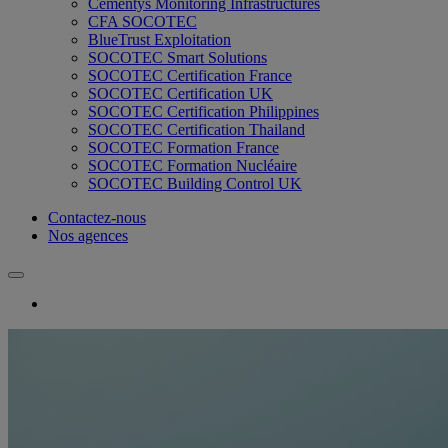
Cementys Monitoring Infrastructures
CFA SOCOTEC
BlueTrust Exploitation
SOCOTEC Smart Solutions
SOCOTEC Certification France
SOCOTEC Certification UK
SOCOTEC Certification Philippines
SOCOTEC Certification Thailand
SOCOTEC Formation France
SOCOTEC Formation Nucléaire
SOCOTEC Building Control UK
Contactez-nous
Nos agences