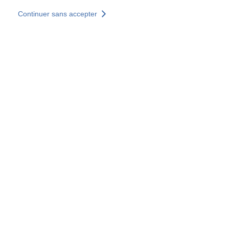
Aller au contenu principal
Continuer sans accepter
Nos solutions
Découvrir +
Plus de résultats
Tous les sites
Sites pays
Groupe SOCOTEC
Allemagne
Belgique
Espagne