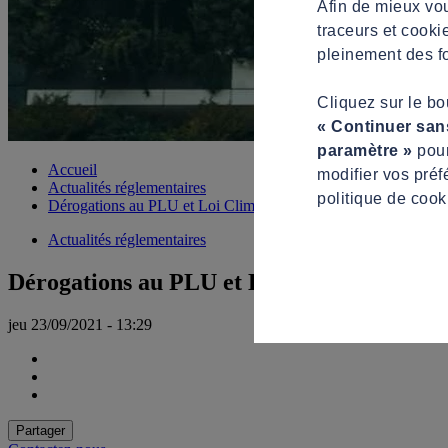
Afin de mieux vou
traceurs et cooki
pleinement des fo
Cliquez sur le b
« Continuer san
paramètre »
pour
Accueil
modifier vos préf
Actualités réglementaires
politique de cook
Dérogations au PLU et Loi Climat : la liste s’allonge !
Actualités réglementaires
Dérogations au PLU et Loi Climat : la liste 
jeu 23/09/2021 - 13:29
Partager