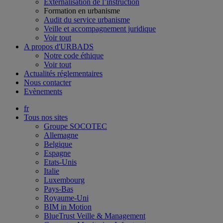
Externalisation de l’instruction
Formation en urbanisme
Audit du service urbanisme
Veille et accompagnement juridique
Voir tout
A propos d'URBADS
Notre code éthique
Voir tout
Actualités réglementaires
Nous contacter
Evènements
fr
Tous nos sites
Groupe SOCOTEC
Allemagne
Belgique
Espagne
Etats-Unis
Italie
Luxembourg
Pays-Bas
Royaume-Uni
BIM in Motion
BlueTrust Veille & Management