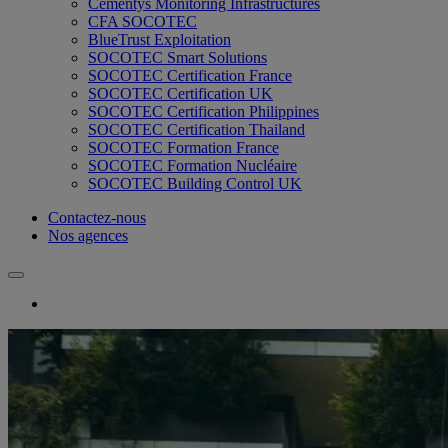
Cementys Monitoring Infrastructures
CFA SOCOTEC
BlueTrust Exploitation
SOCOTEC Smart Solutions
SOCOTEC Certification France
SOCOTEC Certification UK
SOCOTEC Certification Philippines
SOCOTEC Certification Thailand
SOCOTEC Formation France
SOCOTEC Formation Nucléaire
SOCOTEC Building Control UK
Contactez-nous
Nos agences