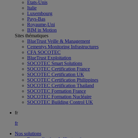
Etats-Unis
Italie
Luxembourg
Pays-Bas
Royaume-Uni
BIM in Motion
Sites thématiques
BlueTrust Veille & Management
Cementys Monitoring Infrastructures
CFA SOCOTEC
BlueTrust Exploitation
SOCOTEC Smart Solutions
SOCOTEC Certification France
SOCOTEC Certification UK
SOCOTEC Certification Philippines
SOCOTEC Certification Thailand
SOCOTEC Formation France
SOCOTEC Formation Nucléaire
SOCOTEC Building Control UK
fr
fr
Nos solutions