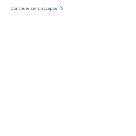
Aller au contenu principal
Continuer sans accepter
Nos solutions
Découvrir +
Plus de résultats
Tous les sites
Sites pays
Groupe SOCOTEC
Allemagne
Belgique
Espagne