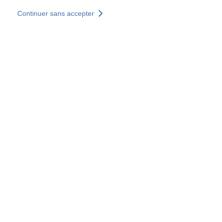
Aller au contenu principal
Continuer sans accepter
Nos solutions
Découvrir +
Plus de résultats
Tous les sites
Sites pays
Groupe SOCOTEC
Allemagne
Belgique
Espagne