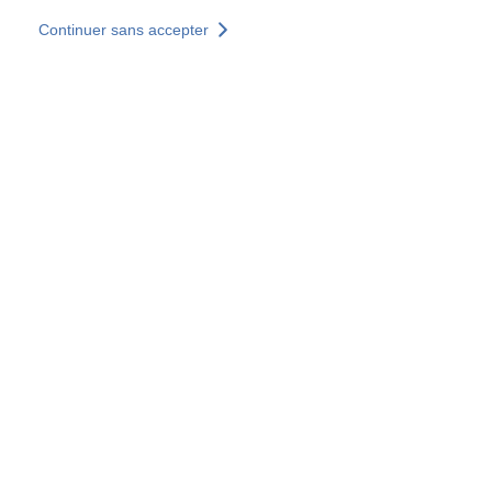
Aller au contenu principal
Continuer sans accepter
Nos solutions
Découvrir +
Plus de résultats
Tous les sites
Sites pays
Groupe SOCOTEC
Allemagne
Belgique
Espagne