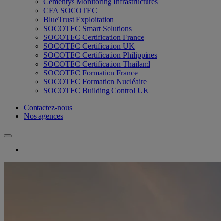
Cementys Monitoring Infrastructures
CFA SOCOTEC
BlueTrust Exploitation
SOCOTEC Smart Solutions
SOCOTEC Certification France
SOCOTEC Certification UK
SOCOTEC Certification Philippines
SOCOTEC Certification Thailand
SOCOTEC Formation France
SOCOTEC Formation Nucléaire
SOCOTEC Building Control UK
Contactez-nous
Nos agences