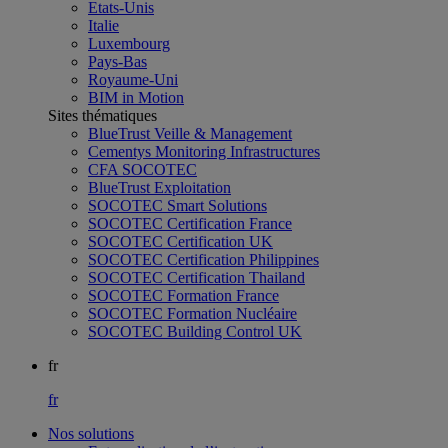
Etats-Unis
Italie
Luxembourg
Pays-Bas
Royaume-Uni
BIM in Motion
Sites thématiques
BlueTrust Veille & Management
Cementys Monitoring Infrastructures
CFA SOCOTEC
BlueTrust Exploitation
SOCOTEC Smart Solutions
SOCOTEC Certification France
SOCOTEC Certification UK
SOCOTEC Certification Philippines
SOCOTEC Certification Thailand
SOCOTEC Formation France
SOCOTEC Formation Nucléaire
SOCOTEC Building Control UK
fr
fr
Nos solutions