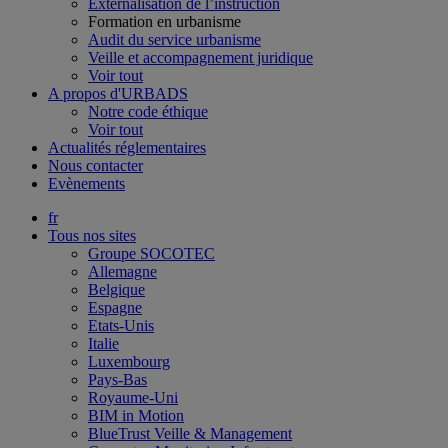
Externalisation de l’instruction
Formation en urbanisme
Audit du service urbanisme
Veille et accompagnement juridique
Voir tout
A propos d'URBADS
Notre code éthique
Voir tout
Actualités réglementaires
Nous contacter
Evènements
fr
Tous nos sites
Groupe SOCOTEC
Allemagne
Belgique
Espagne
Etats-Unis
Italie
Luxembourg
Pays-Bas
Royaume-Uni
BIM in Motion
BlueTrust Veille & Management