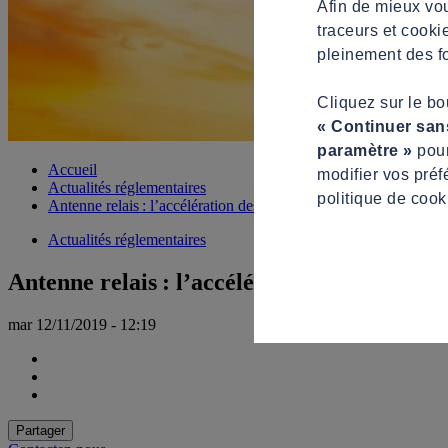
Afin de mieux vou
traceurs et cooki
pleinement des fo
Cliquez sur le b
« Continuer san
paramètre »
pour
Accueil
modifier vos préf
Actualités réglementaires
politique de cook
Antenne relais : l’accélération des procédures !
Actualités réglementaires
Antenne relais : l’accélération des procédu
mar 12/11/2019 - 12:19
Partager