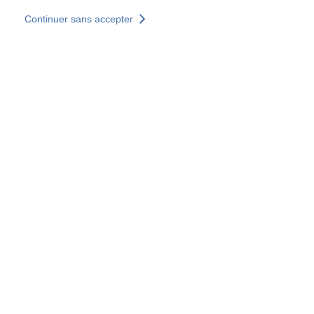
Aller au contenu principal
Continuer sans accepter
Nos solutions
Découvrir +
Plus de résultats
Tous les sites
Sites pays
Groupe SOCOTEC
Allemagne
Belgique
Espagne