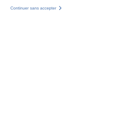
Aller au contenu principal
Continuer sans accepter
Nos solutions
Découvrir +
Plus de résultats
Tous les sites
Sites pays
Groupe SOCOTEC
Allemagne
Belgique
Espagne