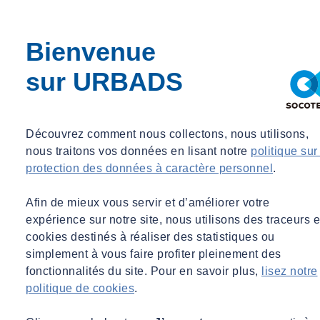
Justine BURLURAUX
Bienvenue
Cadre instructrice - Développement et Formation
sur URBADS
Cadre instructrice - Développement et Formation
justine.burluraux@socotec.com
Découvrez comment nous collectons, nous utilisons,
Public concerné :
nous traitons vos données en lisant notre
politique sur
protection des données à caractère personnel
.
Instructeur ADS confirmé ;
Elus en charge de l’urbanisme.
Afin de mieux vous servir et d’améliorer votre
expérience sur notre site, nous utilisons des traceurs e
Objectifs de la formation :
cookies destinés à réaliser des statistiques ou
simplement à vous faire profiter pleinement des
Comprendre la logique du principe d’indépendance des
fonctionnalités du site. Pour en savoir plus,
lisez notre
législations et ses exceptions​ ;
politique de cookies
.
Identifier et s’approprier les étapes d’instruction des projets