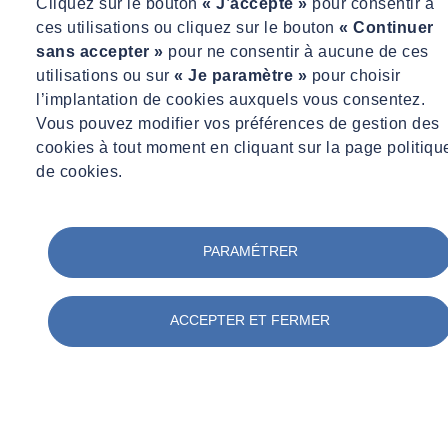
Cliquez sur le bouton
« J’accepte »
pour consentir à
portant sur les ERP (Etablissement Recevant du Public)​ ;
ces utilisations ou cliquez sur le bouton
« Continuer
sans accepter »
pour ne consentir à aucune de ces
Identifier et s’approprier les étapes d’instruction des projets
utilisations ou sur
« Je paramètre »
pour choisir
relevant de la CDAC (Commission Départementale de
l’implantation de cookies auxquels vous consentez.
l’Aménagement Commercial)​ ;
Vous pouvez modifier vos préférences de gestion des
Identifier et s’approprier les étapes d’instruction des projets
cookies à tout moment en cliquant sur la page politiqu
soumis à évaluation environnementale​ ;
de cookies.
Acquérir une méthode d’instruction​ ;
Rédiger tous les actes et décisions​ ;
PARAMÉTRER
Renseigner et conseiller les administrés​.
ACCEPTER ET FERMER
Vous souhaitez avoir plus d'informations concernant notre catalogue
de formation ?
Contactez-nous