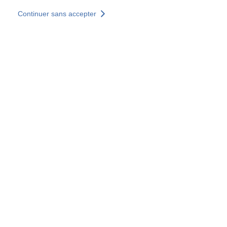
Aller au contenu principal
Continuer sans accepter
Nos solutions
Découvrir +
Plus de résultats
Tous les sites
Sites pays
Groupe SOCOTEC
Allemagne
Belgique
Espagne