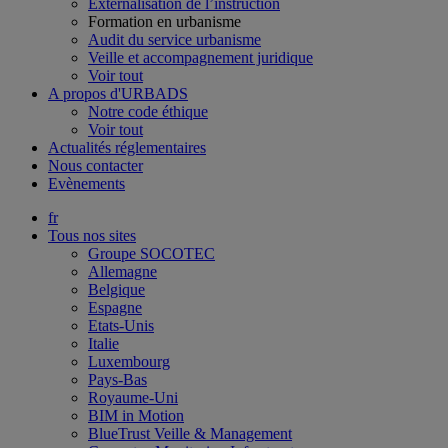
Externalisation de l’instruction
Formation en urbanisme
Audit du service urbanisme
Veille et accompagnement juridique
Voir tout
A propos d'URBADS
Notre code éthique
Voir tout
Actualités réglementaires
Nous contacter
Evènements
fr
Tous nos sites
Groupe SOCOTEC
Allemagne
Belgique
Espagne
Etats-Unis
Italie
Luxembourg
Pays-Bas
Royaume-Uni
BIM in Motion
BlueTrust Veille & Management