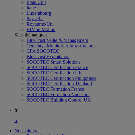
Etats-Unis
Italie
Luxembourg
Pays-Bas
Royaume-Uni
BIM in Motion
Sites thématiques
BlueTrust Veille & Management
Cementys Monitoring Infrastructures
CFA SOCOTEC
BlueTrust Exploitation
SOCOTEC Smart Solutions
SOCOTEC Certification France
SOCOTEC Certification UK
SOCOTEC Certification Philippines
SOCOTEC Certification Thailand
SOCOTEC Formation France
SOCOTEC Formation Nucléaire
SOCOTEC Building Control UK
fr
fr
Nos solutions