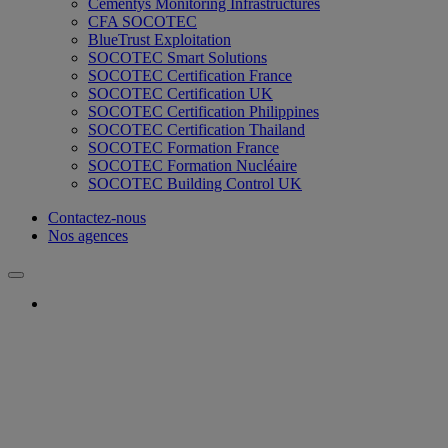
Cementys Monitoring Infrastructures
CFA SOCOTEC
BlueTrust Exploitation
SOCOTEC Smart Solutions
SOCOTEC Certification France
SOCOTEC Certification UK
SOCOTEC Certification Philippines
SOCOTEC Certification Thailand
SOCOTEC Formation France
SOCOTEC Formation Nucléaire
SOCOTEC Building Control UK
Contactez-nous
Nos agences