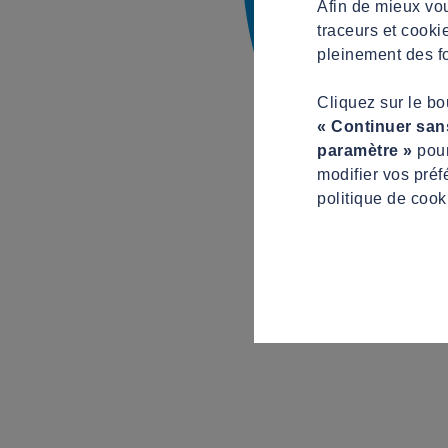
Afin de mieux vou
traceurs et cooki
pleinement des fo
Cliquez sur le b
« Continuer san
paramètre »
pour
modifier vos préf
politique de cook